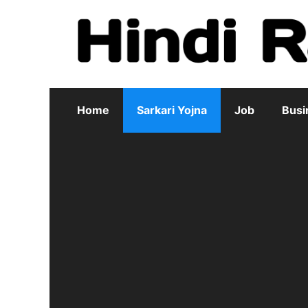
Skip
to
content
Home
Sarkari Yojna
Job
Busi