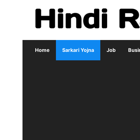
Skip
to
content
Home
Sarkari Yojna
Job
Busi